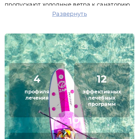
пропускают холодные ветра к санаторию
и умеренно охлаждают воздух- душных
Развернуть
дней здесь практически не бывает. По
другую сторону санатория находится
Черное море - ласковое и теплое, вместе с
солнцем оно отогревает прохладный
воздух гор - получается синтез горного и
морского климата, приятного свежего
тепла. Находится здесь гостям санатория
будет очень комфортно и легко!
4
12
Стоит отметить, полезные свойства
профиля
эффективных
воздуха . Воздух насыщен полезными
лечения
лечебных
веществами морских солей и растений,
программ
которые выделяют фитонциды. Горный
воздух, свежесть лесов и нежный морской
бриз будут благотворно влиять на
самочувствие и здоровье гостей