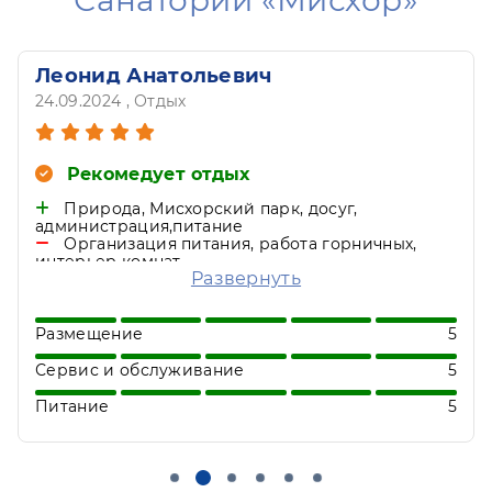
Леонид Анатольевич
24.09.2024
, Отдых
Рекомедует отдых
Природа, Мисхорский парк, досуг,
администрация,питание
Организация питания, работа горничных,
интерьер комнат
Развернуть
Общий уровень комфорта санатория
Мисхор, среди тех здравниц, которые мы
посетили, мне кажется стоит после
Размещение
5
Дюльбера и АйДаниля, на уровне Ай
Сервис и обслуживание
5
Петри, Форос, Горный. Это мое личное
мнение
Питание
5