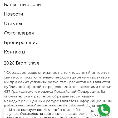
Банкетные залы
Новости
Отзывы
Фотогалерея
Бронирование
Контакты
2026
Broni.travel
* Обращаем ваше внимание на то, что данный интернет-
сайт носит исключительно информационный характер и
ни при каких условиях результаты расчетов не являются
публичной офертой, определяемой положениями Статьи
437 Гражданского кодекса Российской Федерации. За
окончательным расчетом обращайтесь к нашим
менеджерам. Данный ресурс является информационным
сайтом сервиса бронирования Broni.travel. Санаторий
Мы используем cookies, чтобы сайт работал
«Мисхор». Сайт онлайн бронирования номеров.
лучше. Оставаясь на сайте, вы соглашаетесь с
Актуальные цены, прайс-листы и наличие мест. Акции и
политикой конфиденциальности
. А также даёте